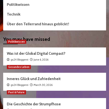
Politikwissen
Technik
Über den Tellerrand hinaus geblickt!
You may have missed
Politikwissen
Was ist der Global Digital Compact?
June 6, 2026
gs24 Bloggerei
Gesundes Leben
Inneres Glück und Zufriedenheit
March 30, 2026
gs24 Bloggerei
Past & Future
Die Geschichte der Strumpfhose