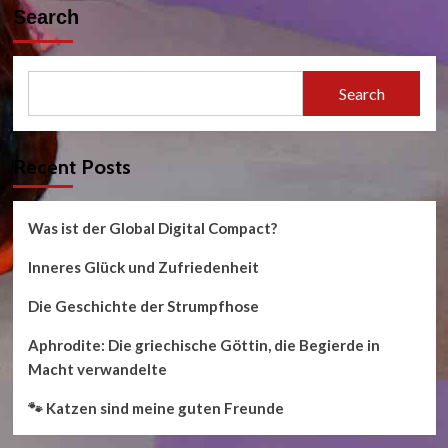
Das
Search
Ende
und
was
blieb:
Search
Philosophie
in
Griechenland
Recent Posts
Was ist der Global Digital Compact?
Inneres Glück und Zufriedenheit
Die Geschichte der Strumpfhose
Aphrodite: Die griechische Göttin, die Begierde in
Macht verwandelte
🐾 Katzen sind meine guten Freunde