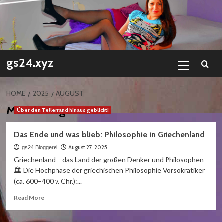
Skip
to
content
Primary
gs24.xyz
Menu
HOME
2025
AUGUST
Month:
August 2025
Über den Tellerrand hinaus geblickt!
Das Ende und was blieb: Philosophie in Griechenland
August 27, 2025
gs24 Bloggerei
Griechenland – das Land der großen Denker und Philosophen
🏛️ Die Hochphase der griechischen Philosophie Vorsokratiker
(ca. 600–400 v. Chr.):...
Read
Read More
more
about